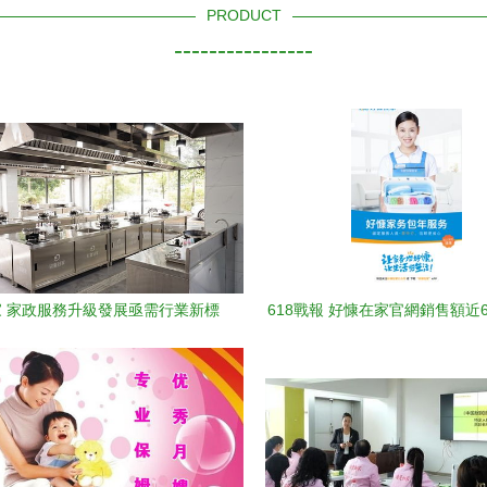
PRODUCT
----------------
 家政服務升級發展亟需行業新標
618戰報 好慷在家官網銷售額近6
準
領先家政服務行業