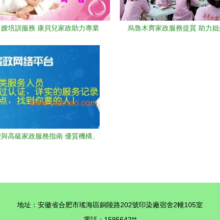
嫂培訓服務 康貝兒家政助力專業
烏魯木齊家政服務提質 助力姐
成長
的“她力量”
與高級家政服務指南 優質機構、
價格解析及專業選擇
地址：安徽省合肥市瑤海區銅陵路202號印染廠宿舍2幢105室
電話：1595642**