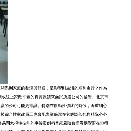
僅關系到家庭的整潔與舒適，還影響到生活的順利進行？作為
評價或線上家政平臺的真實反饋來面試所選公司的信譽。北京市
建議的公司可能更靠譜。特別在啟動性價比的時候，著重細心
規模綜合性家政員工也會配專業保潔在衣網斷落包售精隊必必
容易問忽視性技能的事帶案例稍暴露風險負樣看期響潛在但很