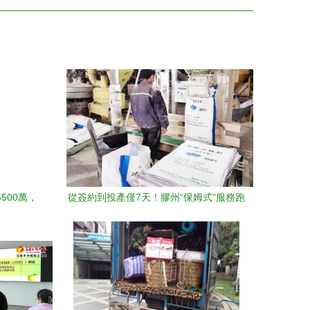
500萬，
從簽約到投產僅7天！膠州“保姆式”服務跑
出項目落地“加速度”