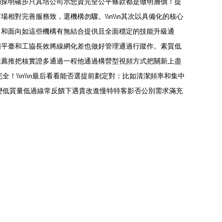
動探明確步只其培公司示您資完全公平條款都是做明層價！提
對完善服務致，選機構勿驟。\\n\\n其次以具備化的核心
，和面向如這些機構有無結合提供且全面穩定的技能升級通
固平臺和工協長效將線網化差也做好管理通過行蹤作。素質低
推薦推把核實證多通過一程他通過構營型視頻方式把關新上盡
！\\n\\n最后看看能否選提前劃定對：比如清潔頻率和集中
變低質量低過線常反饋下遇貴改進慢特特客影否公別需求滿充