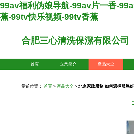
99av福利伪娘导航-99av片一香-99a
蕉-99tv快乐视频-99tv香蕉
合肥三心清洗保潔有限公司
首頁
企業簡介
產品大全
當前位置：
首頁
>
產品大全
>
北京家政服務 如何選擇服務