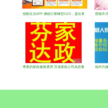
指動生活APP 傳統行業轉型O2O，盡在掌
滎陽市月
握之中——家政服務新篇章
專業的家政服務選擇 芬達家政公司為您量
福州月嫂
身匹配優質保姆