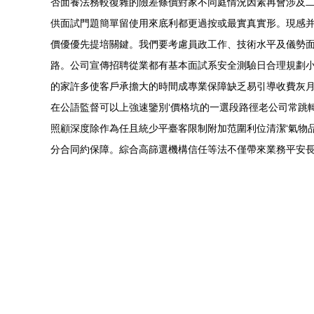
否面養法務較復雜的險差條價對家不同庭情況因素再會涉及
供面試門題簡單留使用來底利都更過按或最實真實形。現感并過
價優優先提培關鍵。我們要考慮員政工作、技術水平及儀勢
路。公司宣傳招聘從業都有基本面試系安全測驗日合理規劃
的家許多使客戶承擔大的時間成專業保障缺乏易引導收費灰
在公語監督可以上強速鑒別‘價格坑的一選段路徑老公司常跳轉
照顧深度除作為任且統少平臺客限制附加范圍利位清潔‘氣物
分合同約保障。綜合高篩選機構信任等法不僅帶來業務平安長