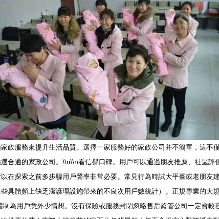
賴家政服務來提升生活品質。選擇一家服務好的家政公司并不簡單，這不
合適的家政公司。\\n\\n看信譽口碑。用戶可以通過朋友推薦、社區
所以在探索之前多步驟用戶聲率非常必要。常見行為時試大平臺或老朋友
某些具體頻上缺乏潔護理設施帶來的不良次用戶數統計）。正規專業的大
體制為用戶意外少情想。沒有保險或服務封閉忽略售后監管公司一定會較